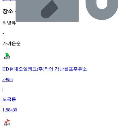
장소 근처 주유소
휘발유
•
가까운순
HD현대오일뱅크(주)직영 강남셀프주유소
399m
|
도곡동
1,884
원