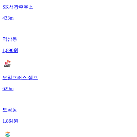
SK서광주유소
433m
|
역삼동
1,890
원
오일프러스 셀프
629m
|
도곡동
1,864
원