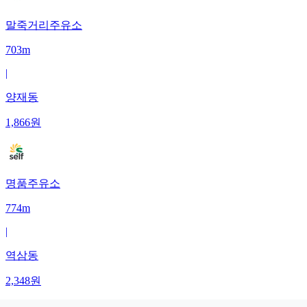
말죽거리주유소
703m
|
양재동
1,866
원
명품주유소
774m
|
역삼동
2,348
원