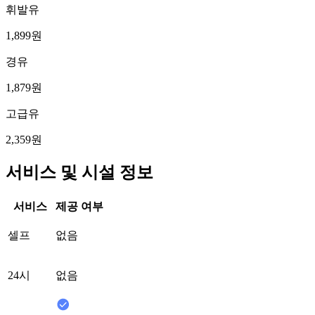
휘발유
1,899원
경유
1,879원
고급유
2,359원
서비스 및 시설 정보
서비스
제공 여부
셀프
없음
24시
없음