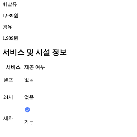
휘발유
1,989원
경유
1,989원
서비스 및 시설 정보
서비스
제공 여부
셀프
없음
24시
없음
세차
가능