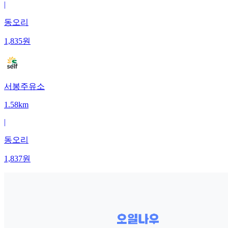
|
동오리
1,835
원
서봉주유소
1.58km
|
동오리
1,837
원