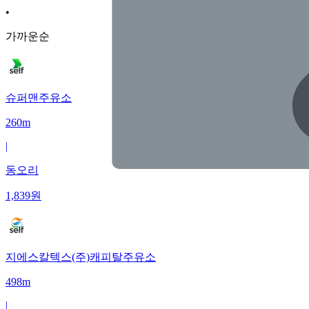
•
가까운순
슈퍼맨주유소
260m
|
동오리
1,839
원
지에스칼텍스(주)캐피탈주유소
498m
|