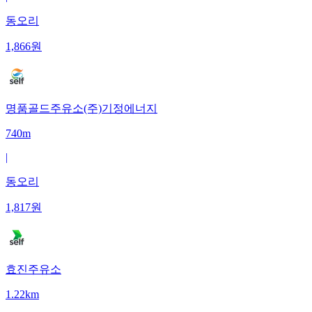
동오리
1,866
원
명품골드주유소(주)기정에너지
740m
|
동오리
1,817
원
효진주유소
1.22km