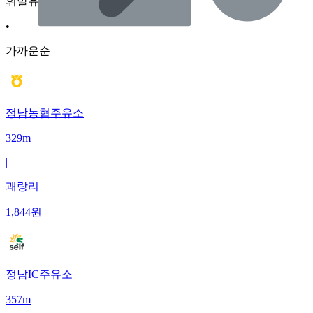
휘발유
•
가까운순
정남농협주유소
329m
|
괘랑리
1,844
원
정남IC주유소
357m