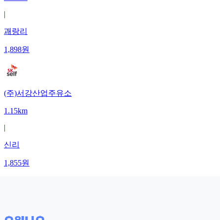
|
괘랑리
1,898
원
(주)서강산업주유소
1.15km
|
신리
1,855
원