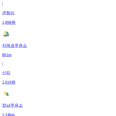
|
관항리
1,898
원
지에코주유소
861m
|
신리
2,019
원
정남주유소
1.14km