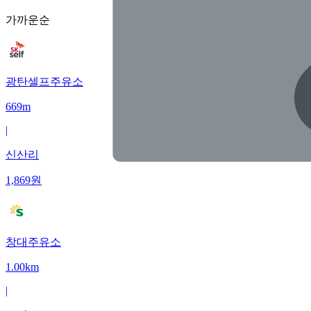
가까운순
광탄셀프주유소
669m
|
신산리
1,869
원
창대주유소
1.00km
|