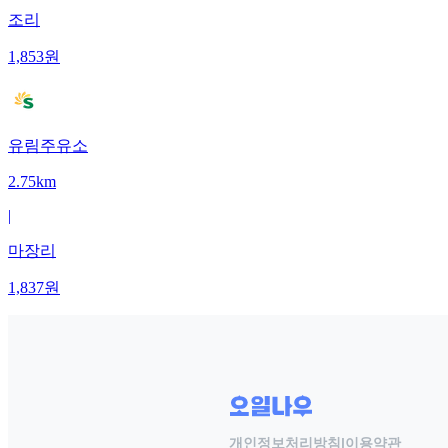
조리
1,853
원
유림주유소
2.75km
|
마장리
1,837
원
개인정보처리방침
|
이용약관