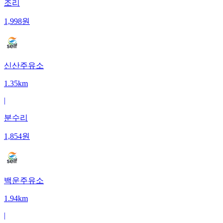
조리
1,998
원
신산주유소
1.35km
|
분수리
1,854
원
백운주유소
1.94km
|