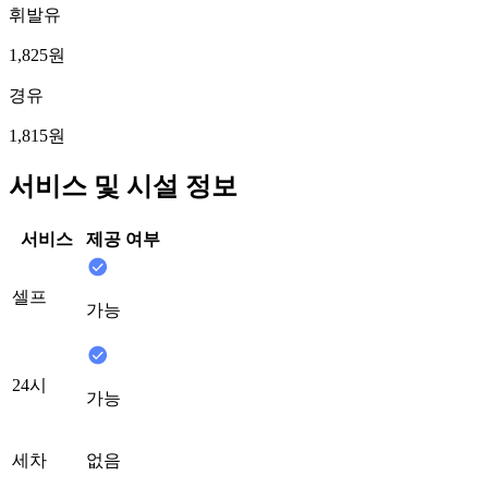
휘발유
1,825원
경유
1,815원
서비스 및 시설 정보
서비스
제공 여부
셀프
가능
24시
가능
세차
없음