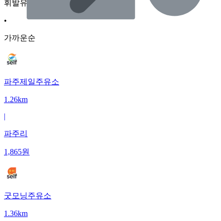
휘발유
•
가까운순
파주제일주유소
1.26km
|
파주리
1,865
원
굿모닝주유소
1.36km