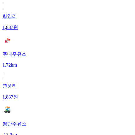
|
향양리
1,837
원
주내주유소
1.72km
|
연풍리
1,837
원
첨단주유소
2.22km