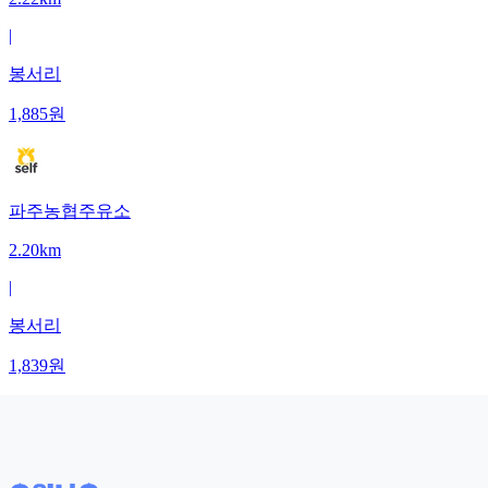
|
봉서리
1,885
원
파주농협주유소
2.20km
|
봉서리
1,839
원