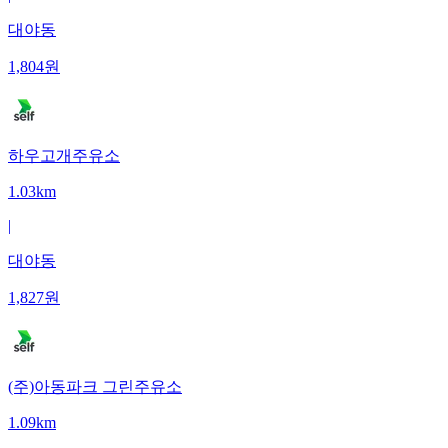
대야동
1,804
원
하우고개주유소
1.03km
|
대야동
1,827
원
(주)아동파크 그린주유소
1.09km