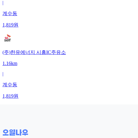
|
계수동
1,819
원
(주)한유에너지 시흥IC주유소
1.16km
|
계수동
1,819
원