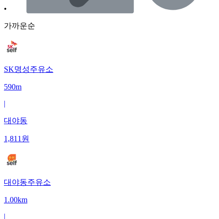
•
가까운순
SK명성주유소
590m
|
대야동
1,811
원
대야동주유소
1.00km
|