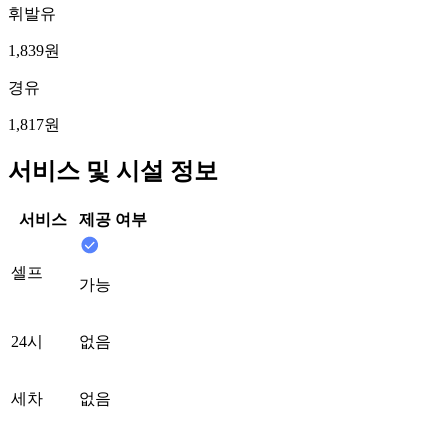
휘발유
1,839원
경유
1,817원
서비스 및 시설 정보
서비스
제공 여부
셀프
가능
24시
없음
세차
없음