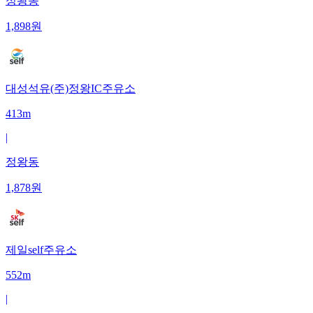
정왕동
1,898
원
대성석유(주)정왕IC주유소
413m
|
정왕동
1,878
원
제일self주유소
552m
|