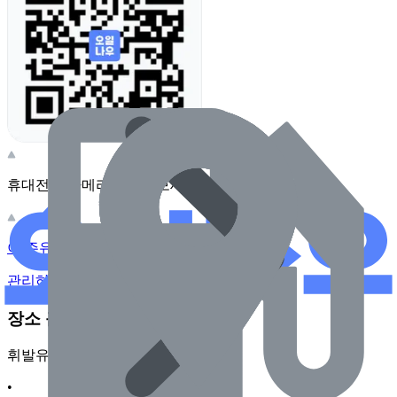
휴대전화 카메라로 찍어보세요
이 주유소의 사장님이신가요?
관리하기
장소 근처 주유소
휘발유
•