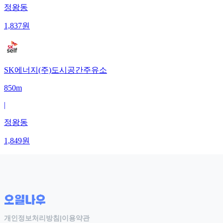
정왕동
1,837
원
SK에너지(주)도시공간주유소
850m
|
정왕동
1,849
원
개인정보처리방침
|
이용약관