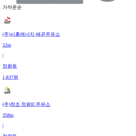
가까운순
(주)시흥에너지 배곧주유소
32m
|
정왕동
1,837
원
(주)창조 정왕IC주유소
358m
|