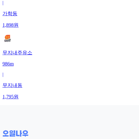
|
가학동
1,898
원
무지내주유소
986m
|
무지내동
1,795
원