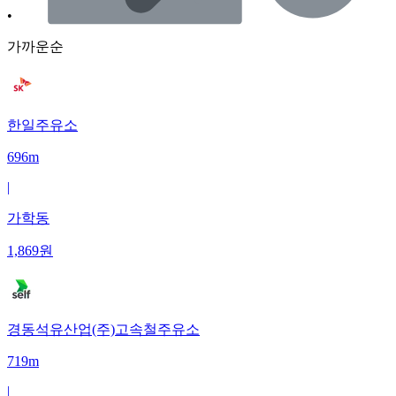
•
가까운순
한일주유소
696m
|
가학동
1,869
원
경동석유산업(주)고속철주유소
719m
|