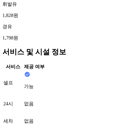
휘발유
1,828원
경유
1,798원
서비스 및 시설 정보
서비스
제공 여부
셀프
가능
24시
없음
세차
없음