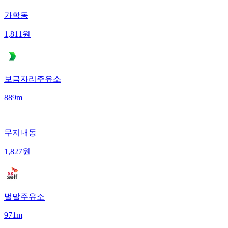
가학동
1,811
원
보금자리주유소
889m
|
무지내동
1,827
원
벌말주유소
971m