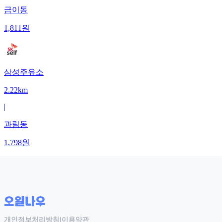
금이동
1,811
원
삼성주유소
2.22km
|
과림동
1,798
원
개인정보처리방침
|
이용약관