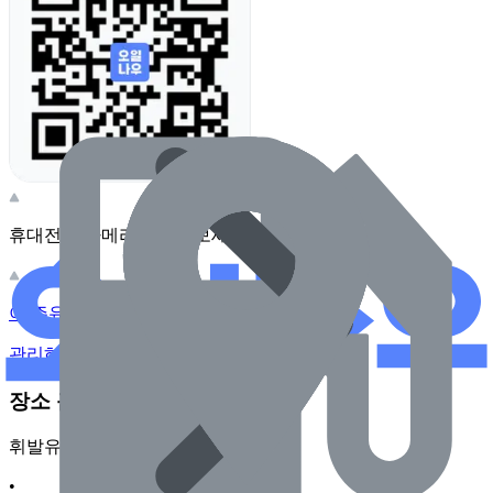
휴대전화 카메라로 찍어보세요
이 주유소의 사장님이신가요?
관리하기
장소 근처 주유소
휘발유
•