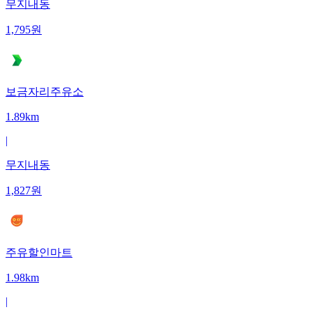
무지내동
1,795
원
보금자리주유소
1.89km
|
무지내동
1,827
원
주유할인마트
1.98km
|