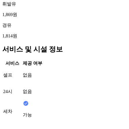
휘발유
1,869원
경유
1,814원
서비스 및 시설 정보
서비스
제공 여부
셀프
없음
24시
없음
세차
가능