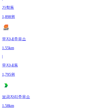
가학동
1,898
원
무지내주유소
1.55km
|
무지내동
1,795
원
보금자리주유소
1.58km