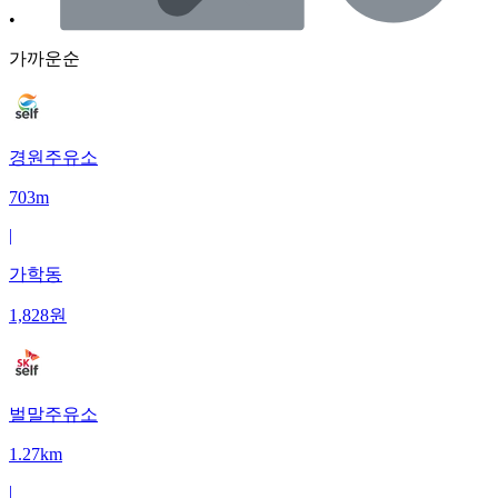
•
가까운순
경원주유소
703m
|
가학동
1,828
원
벌말주유소
1.27km
|