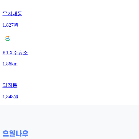
|
무지내동
1,827
원
KTX주유소
1.86km
|
일직동
1,848
원