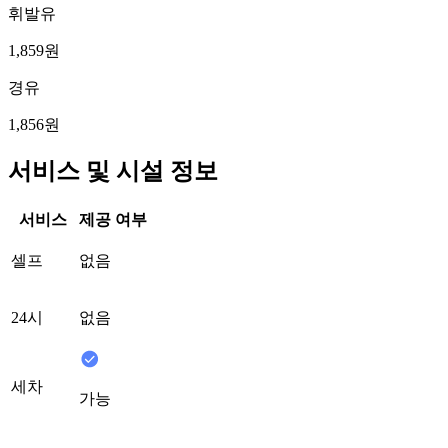
휘발유
1,859원
경유
1,856원
서비스 및 시설 정보
서비스
제공 여부
셀프
없음
24시
없음
세차
가능