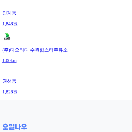
|
인계동
1,848
원
(주)디오티디 수원힙스터주유소
1.00km
|
권선동
1,828
원