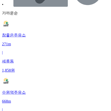
•
가까운순
참좋은주유소
271m
|
세류동
1,858
원
수원역주유소
668m
|