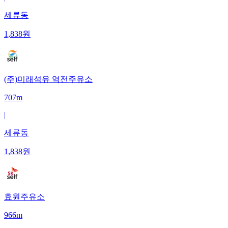
세류동
1,838
원
(주)미래석유 역전주유소
707m
|
세류동
1,838
원
효원주유소
966m