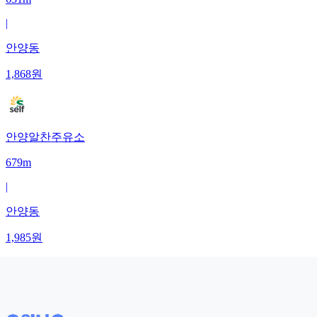
|
안양동
1,868
원
안양알찬주유소
679m
|
안양동
1,985
원