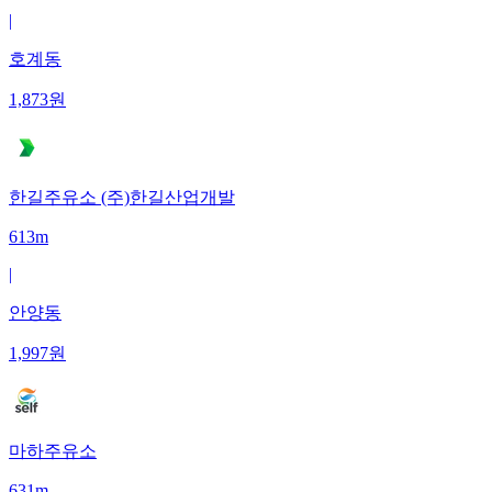
|
호계동
1,873
원
한길주유소 (주)한길산업개발
613m
|
안양동
1,997
원
마하주유소
631m