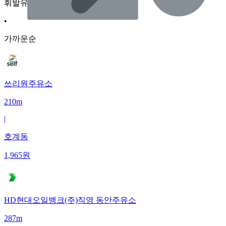
휘발유
•
가까운순
쓰리원주유소
210m
|
호계동
1,965
원
HD현대오일뱅크(주)직영 동안주유소
287m