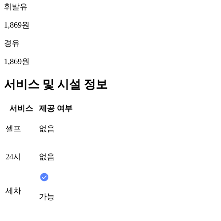
휘발유
1,869원
경유
1,869원
서비스 및 시설 정보
서비스
제공 여부
셀프
없음
24시
없음
세차
가능