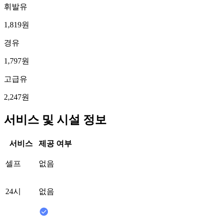
휘발유
1,819원
경유
1,797원
고급유
2,247원
서비스 및 시설 정보
서비스
제공 여부
셀프
없음
24시
없음