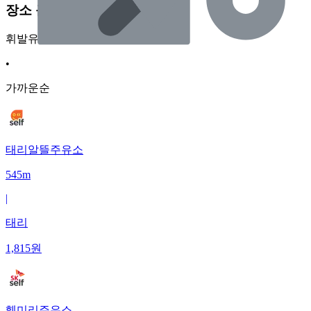
장소 근처 주유소
휘발유
•
가까운순
태리알뜰주유소
545m
|
태리
1,815
원
훼미리주유소