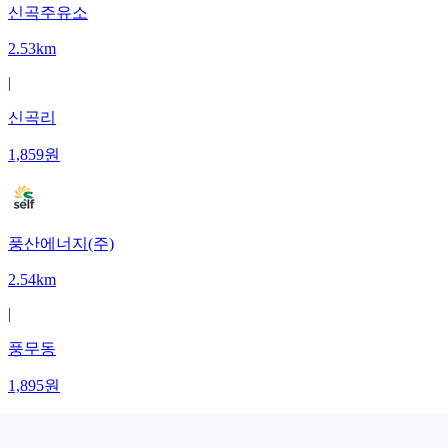
신곡주유소
2.53km
|
신곡리
1,859
원
풍산에너지(주)
2.54km
|
풍무동
1,895
원