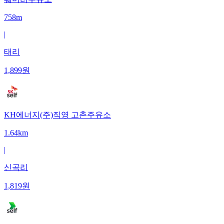
758m
|
태리
1,899
원
KH에너지(주)직영 고촌주유소
1.64km
|
신곡리
1,819
원