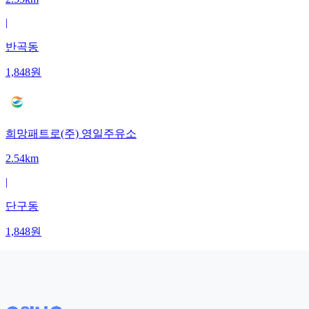
|
반곡동
1,848
원
희망패트로(주) 영일주유소
2.54km
|
단구동
1,848
원