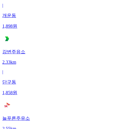
|
개운동
1,898
원
강변주유소
2.33km
|
단구동
1,858
원
늘푸른주유소
2.55km