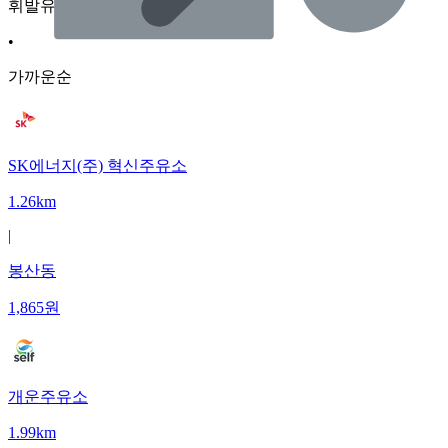
휘발유
•
가까운순
SK에너지(주) 혁신주유소
1.26km
|
봉산동
1,865
원
개운주유소
1.99km