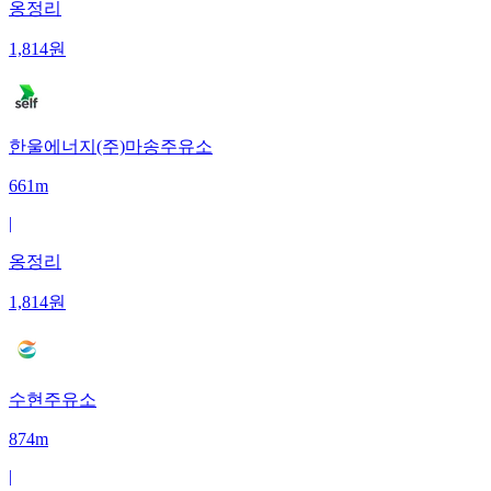
옹정리
1,814
원
한울에너지(주)마송주유소
661m
|
옹정리
1,814
원
수현주유소
874m
|