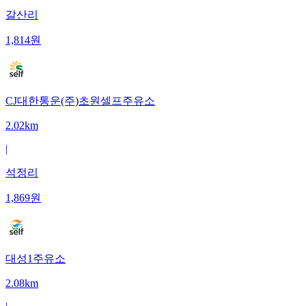
갈산리
1,814
원
CJ대한통운(주)초원셀프주유소
2.02km
|
석정리
1,869
원
대성1주유소
2.08km