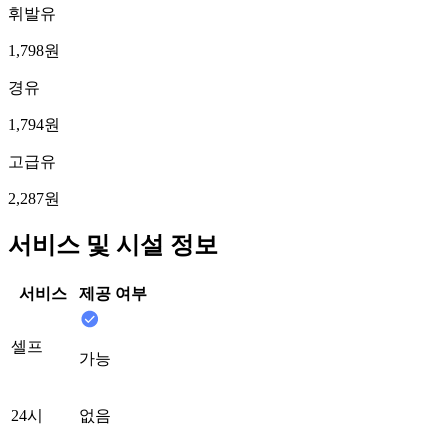
휘발유
1,798원
경유
1,794원
고급유
2,287원
서비스 및 시설 정보
서비스
제공 여부
셀프
가능
24시
없음