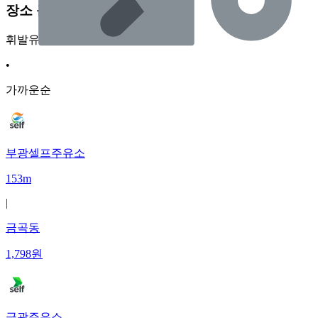
장소 근처 주유소
휘발유
•
가까운순
부광셀프주유소
153m
|
금곡동
1,798
원
금광주유소