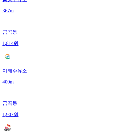
367m
|
금곡동
1,814
원
미래주유소
400m
|
금곡동
1,907
원