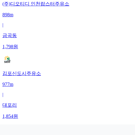
(주)디오티디 인천랍스터주유소
898m
|
금곡동
1,798
원
김포신도시주유소
977m
|
대포리
1,854
원