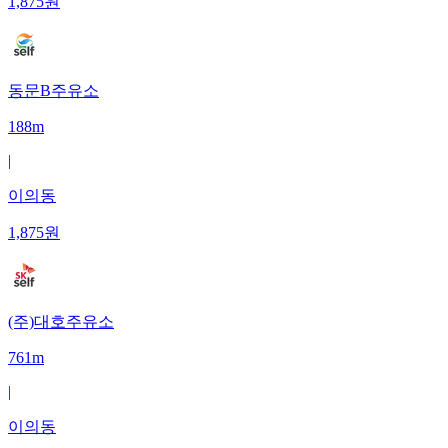
1,875
원
동문B주유소
188m
|
이의동
1,875
원
(주)대호주유소
761m
|
이의동