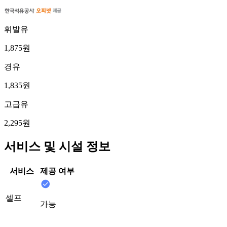
휘발유
1,875원
경유
1,835원
고급유
2,295원
서비스 및 시설 정보
서비스
제공 여부
셀프
가능