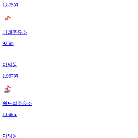
1,875
원
미래주유소
925m
|
이의동
1,967
원
월드컵주유소
1.04km
|
이의동