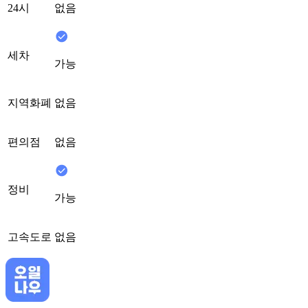
24시
없음
세차
가능
지역화폐
없음
편의점
없음
정비
가능
고속도로
없음