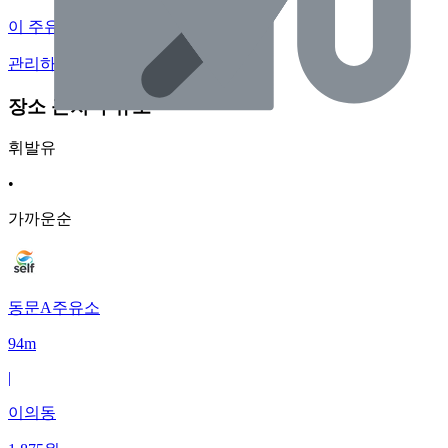
이 주유소의 사장님이신가요?
관리하기
장소 근처 주유소
휘발유
•
가까운순
동문A주유소
94m
|
이의동