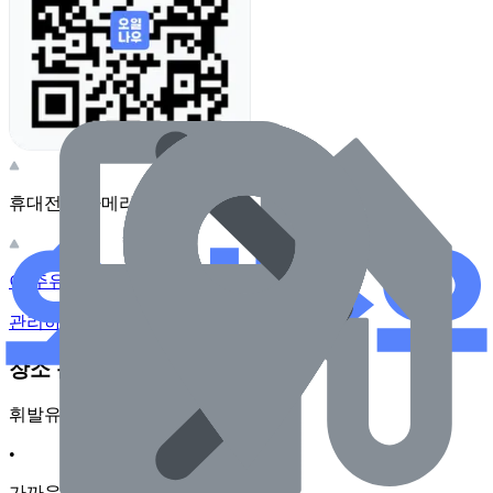
휴대전화 카메라로 찍어보세요
이 주유소의 사장님이신가요?
관리하기
장소 근처 주유소
휘발유
•
가까운순