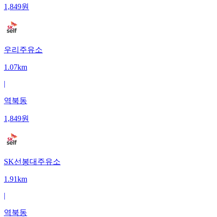
1,849
원
우리주유소
1.07km
|
역북동
1,849
원
SK선봉대주유소
1.91km
|
역북동