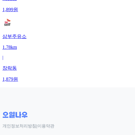
1,899
원
삼부주유소
1.78km
|
장락동
1,879
원
개인정보처리방침
|
이용약관