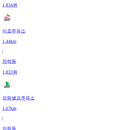
1,834
원
이포주유소
1.44km
|
장락동
1,833
원
의림셀프주유소
1.67km
|
의림동