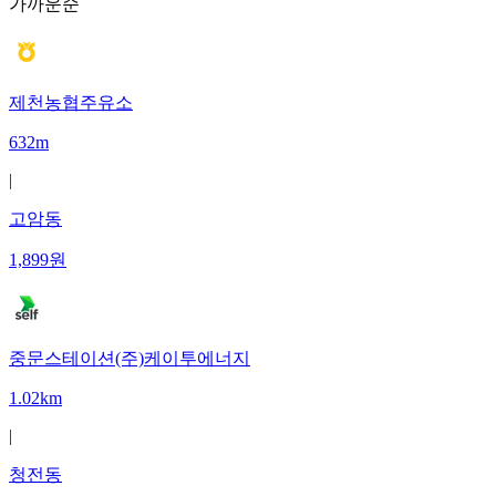
가까운순
제천농협주유소
632m
|
고암동
1,899
원
중문스테이션(주)케이투에너지
1.02km
|
청전동