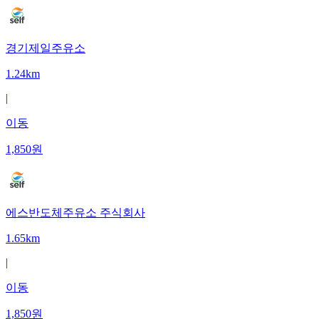
경기제일주유소
1.24km
|
이동
1,850
원
에스반도체주유소 주식회사
1.65km
|
이동
1,850
원