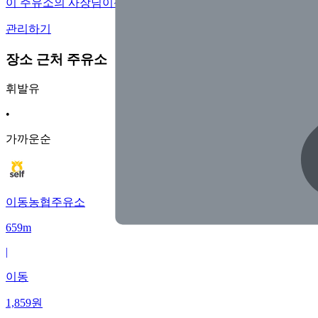
이 주유소의 사장님이신가요?
관리하기
장소 근처 주유소
휘발유
•
가까운순
이동농협주유소
659m
|
이동
1,859
원