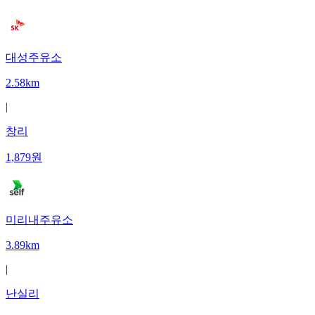
대성주유소
2.58km
|
창리
1,879
원
미리내주유소
3.89km
|
난실리