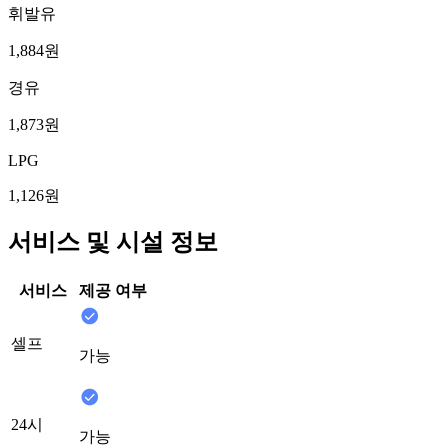
휘발유
1,884원
경유
1,873원
LPG
1,126원
서비스 및 시설 정보
서비스
제공 여부
셀프
가능
24시
가능