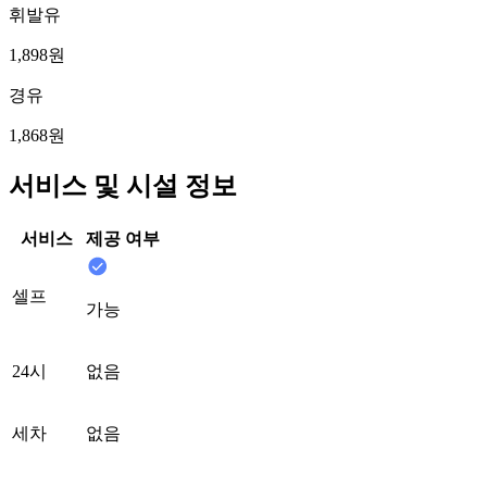
휘발유
1,898원
경유
1,868원
서비스 및 시설 정보
서비스
제공 여부
셀프
가능
24시
없음
세차
없음