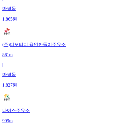
마평동
1,865
원
(주)디오티디 용인짠돌이주유소
861m
|
마평동
1,827
원
나이스주유소
999m