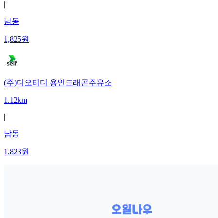
|
남동
1,825
원
(주)디오티디 용인드래곤주유소
1.12km
|
남동
1,823
원