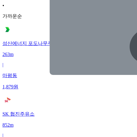
•
가까운순
성산에너지 포도나무주유소
263m
|
마평동
1,879
원
SK 협진주유소
852m
|