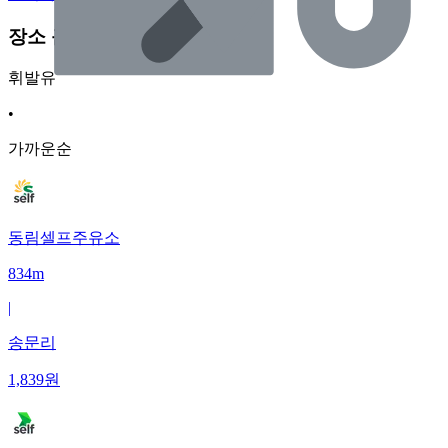
장소 근처 주유소
휘발유
•
가까운순
동림셀프주유소
834m
|
송문리
1,839
원