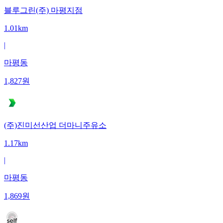
블루그린(주) 마평지점
1.01km
|
마평동
1,827
원
(주)진미선산업 더마니주유소
1.17km
|
마평동
1,869
원