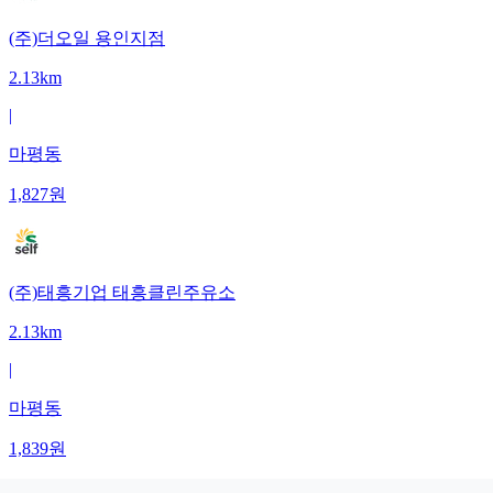
(주)더오일 용인지점
2.13km
|
마평동
1,827
원
(주)태흥기업 태흥클린주유소
2.13km
|
마평동
1,839
원