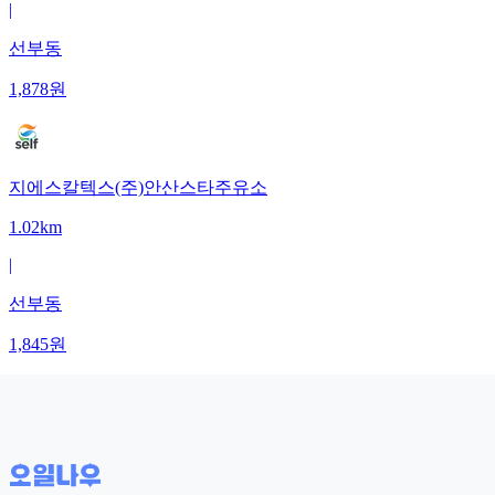
|
선부동
1,878
원
지에스칼텍스(주)안산스타주유소
1.02km
|
선부동
1,845
원