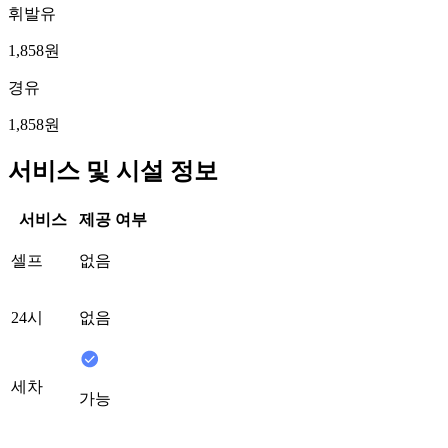
휘발유
1,858원
경유
1,858원
서비스 및 시설 정보
서비스
제공 여부
셀프
없음
24시
없음
세차
가능