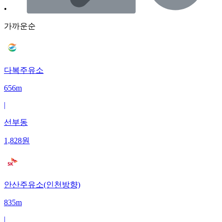
•
가까운순
다복주유소
656m
|
선부동
1,828
원
안산주유소(인천방향)
835m
|