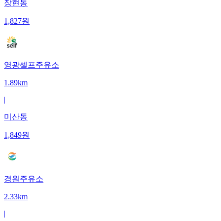
장현동
1,827
원
영광셀프주유소
1.89km
|
미산동
1,849
원
경원주유소
2.33km
|