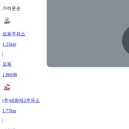
가까운순
포동주유소
1.21km
|
포동
1,869
원
(주)세화제2주유소
1.77km
|