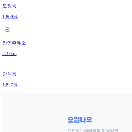
도창동
1,809
원
장연주유소
2.37km
|
광석동
1,827
원
개인정보처리방침
|
이용약관