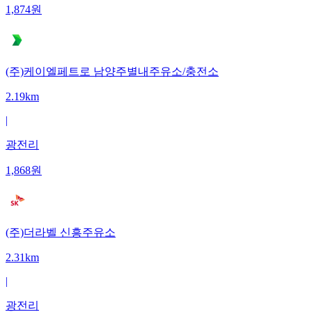
1,874
원
(주)케이엘페트로 남양주별내주유소/충전소
2.19km
|
광전리
1,868
원
(주)더라벨 신흥주유소
2.31km
|
광전리