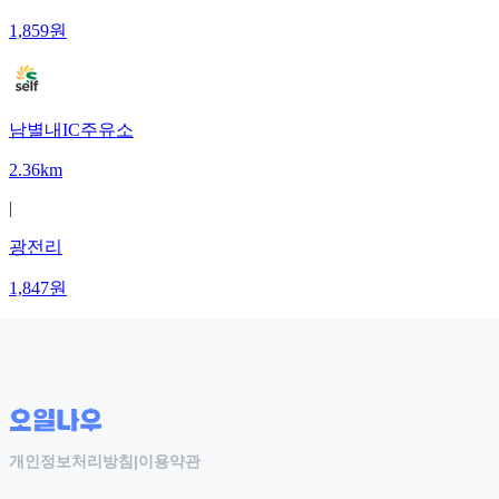
1,859
원
남별내IC주유소
2.36km
|
광전리
1,847
원
개인정보처리방침
|
이용약관