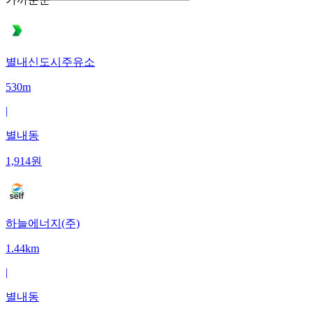
별내신도시주유소
530m
|
별내동
1,914
원
하늘에너지(주)
1.44km
|
별내동