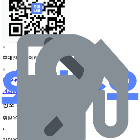
휴대전화 카메라로 찍어보세요
이 주유소의 사장님이신가요?
관리하기
장소 근처 주유소
휘발유
•
가까운순