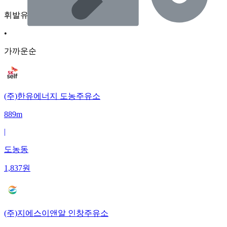
휘발유
•
가까운순
(주)한유에너지 도농주유소
889m
|
도농동
1,837
원
(주)지에스이앤알 인창주유소