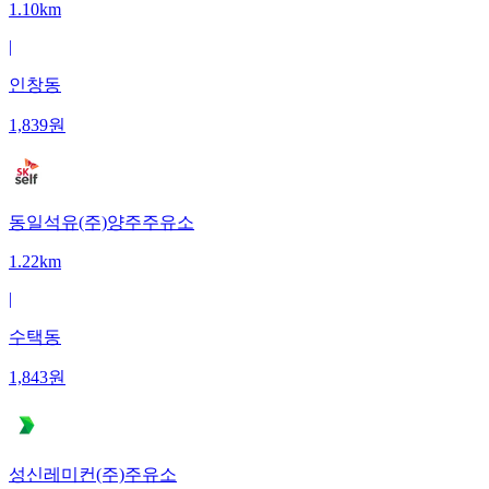
1.10km
|
인창동
1,839
원
동일석유(주)양주주유소
1.22km
|
수택동
1,843
원
성신레미컨(주)주유소