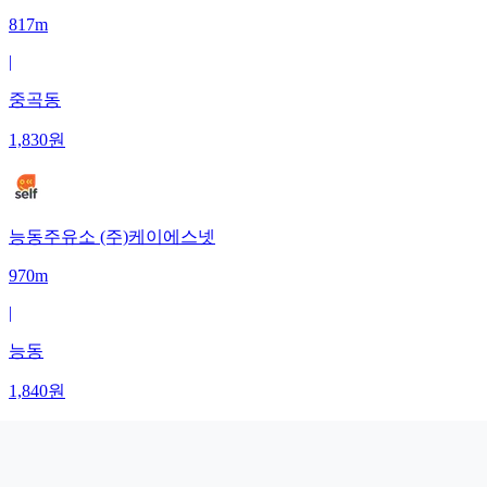
817m
|
중곡동
1,830
원
능동주유소 (주)케이에스넷
970m
|
능동
1,840
원