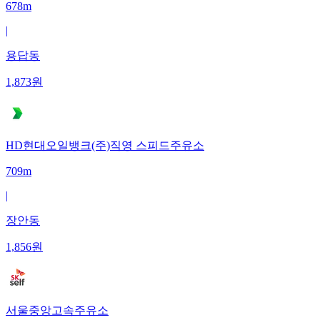
678m
|
용답동
1,873
원
HD현대오일뱅크(주)직영 스피드주유소
709m
|
장안동
1,856
원
서울중앙고속주유소