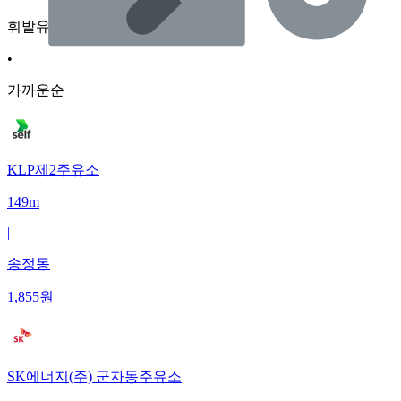
휘발유
•
가까운순
KLP제2주유소
149m
|
송정동
1,855
원
SK에너지(주) 군자동주유소