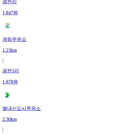
광전리
1,847
원
계림주유소
1.23km
|
광전1리
1,878
원
별내신도시주유소
2.30km
|