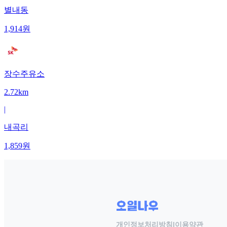
별내동
1,914
원
장수주유소
2.72km
|
내곡리
1,859
원
개인정보처리방침
|
이용약관