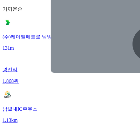
가까운순
(주)케이엘페트로 남양주별내주유소/충전소
131m
|
광전리
1,868
원
남별내IC주유소
1.13km
|