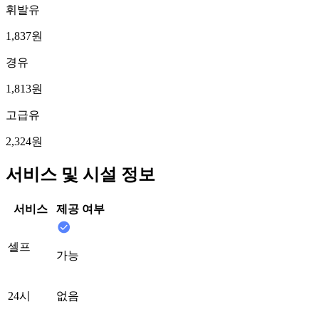
휘발유
1,837원
경유
1,813원
고급유
2,324원
서비스 및 시설 정보
서비스
제공 여부
셀프
가능
24시
없음