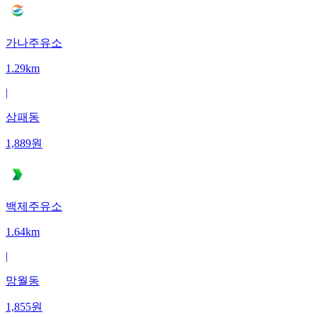
가나주유소
1.29km
|
삼패동
1,889
원
백제주유소
1.64km
|
망월동
1,855
원