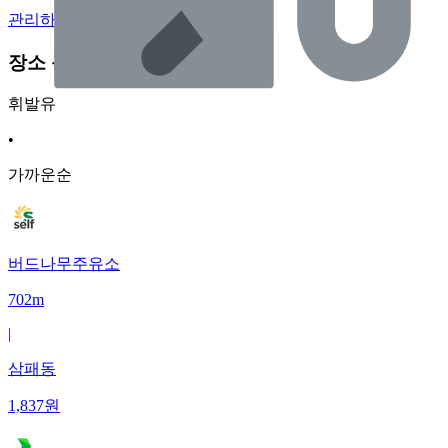
관리하기
장소 근처 주유소
휘발유
•
가까운순
버드나무주유소
702m
|
삼패동
1,837
원