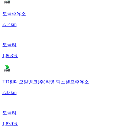
도곡주유소
2.14km
|
도곡리
1,863
원
HD현대오일뱅크(주)직영 덕소셀프주유소
2.33km
|
도곡리
1,839
원