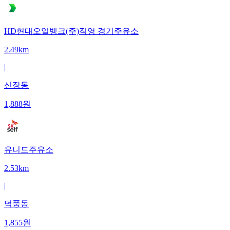
HD현대오일뱅크(주)직영 경기주유소
2.49km
|
신장동
1,888
원
유니드주유소
2.53km
|
덕풍동
1,855
원