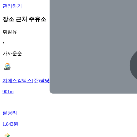
관리하기
장소 근처 주유소
휘발유
•
가까운순
지에스칼텍스(주)팔당대교주유소
901m
|
팔당리
1,843
원