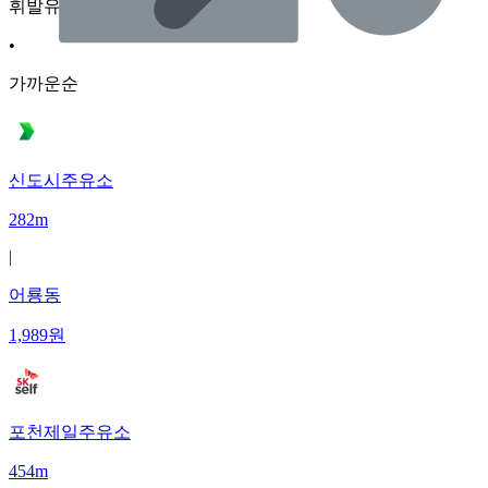
휘발유
•
가까운순
신도시주유소
282m
|
어룡동
1,989
원
포천제일주유소
454m