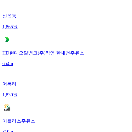
|
신읍동
1,865
원
HD현대오일뱅크(주)직영 한내천주유소
654m
|
어룡리
1,839
원
이플러스주유소
810m