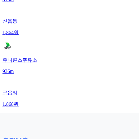
|
신읍동
1,864
원
유니콘스주유소
936m
|
구읍리
1,868
원