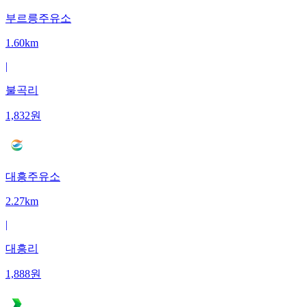
부르릉주유소
1.60km
|
불곡리
1,832
원
대흥주유소
2.27km
|
대흥리
1,888
원