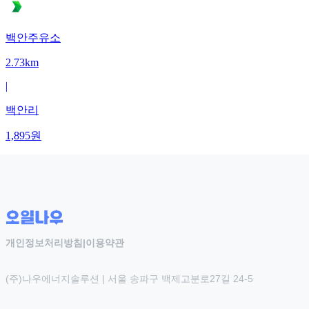
백안주유소
2.73km
|
백안리
1,895
원
개인정보처리방침
|
이용약관
(주)나우에너지솔루션 | 서울 송파구 백제고분로27길 24-5