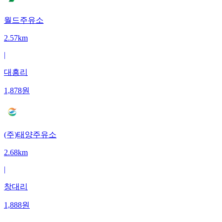
월드주유소
2.57km
|
대흥리
1,878
원
(주)태양주유소
2.68km
|
창대리
1,888
원