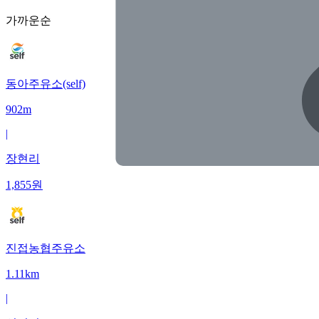
가까운순
동아주유소(self)
902m
|
장현리
1,855
원
진접농협주유소
1.11km
|