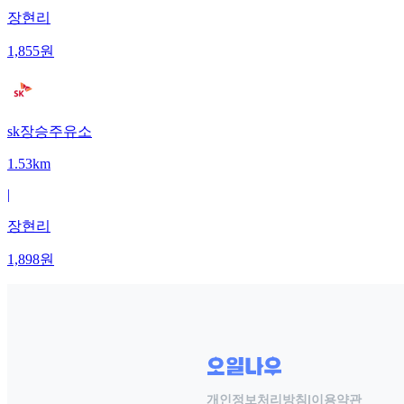
장현리
1,855
원
sk장승주유소
1.53km
|
장현리
1,898
원
개인정보처리방침
|
이용약관