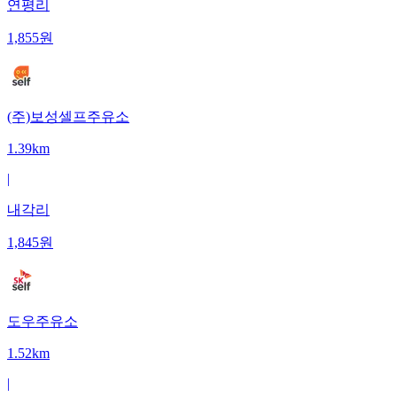
연평리
1,855
원
(주)보성셀프주유소
1.39km
|
내각리
1,845
원
도우주유소
1.52km
|