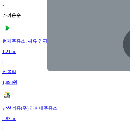
•
가까운순
형제주유소, 씨유 양평 마유산로점
1.21km
|
신복리
1,898
원
남선석유(주) 라피네주유소
2.83km
|