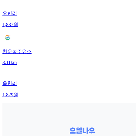
|
오빈리
1,837
원
천운봉주유소
3.11km
|
옥천리
1,829
원