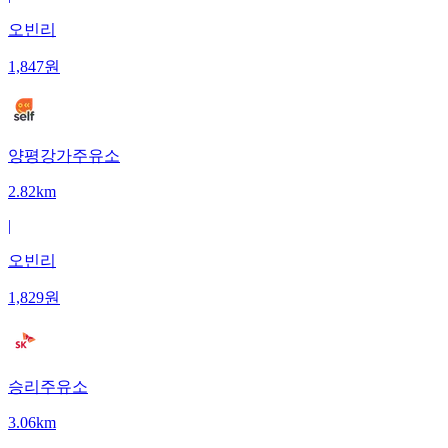
오빈리
1,847
원
양평강가주유소
2.82km
|
오빈리
1,829
원
승리주유소
3.06km