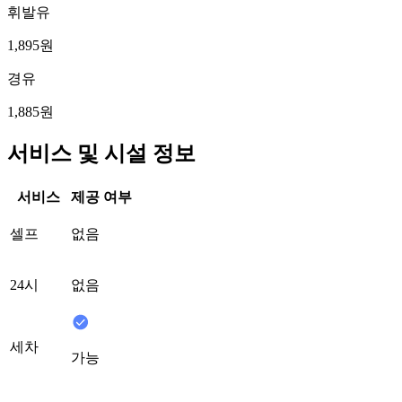
휘발유
1,895원
경유
1,885원
서비스 및 시설 정보
서비스
제공 여부
셀프
없음
24시
없음
세차
가능