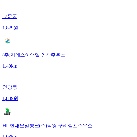
|
교문동
1,829
원
(주)지에스이앤알 인창주유소
1.49km
|
인창동
1,839
원
HD현대오일뱅크(주)직영 구리셀프주유소
1.63km