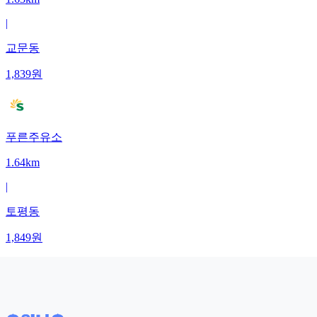
|
교문동
1,839
원
푸른주유소
1.64km
|
토평동
1,849
원