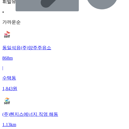
휘발유
•
가까운순
동일석유(주)양주주유소
868m
|
수택동
1,843
원
(주)헨지스에너지 직영 해동
1.13km