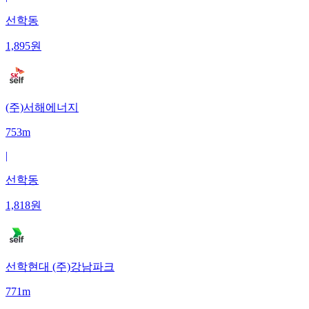
선학동
1,895
원
(주)서해에너지
753m
|
선학동
1,818
원
선학현대 (주)강남파크
771m