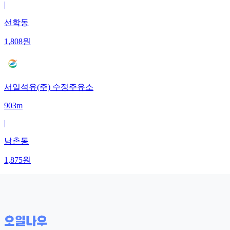
|
선학동
1,808
원
서일석유(주) 수정주유소
903m
|
남촌동
1,875
원