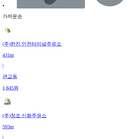
•
가까운순
(주)한진 인천터미널주유소
431m
|
관교동
1,845
원
(주)창조 신화주유소
593m
|