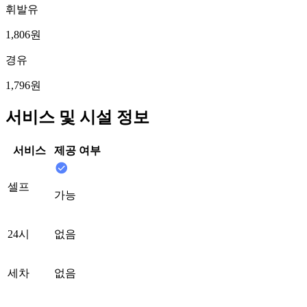
휘발유
1,806원
경유
1,796원
서비스 및 시설 정보
서비스
제공 여부
셀프
가능
24시
없음
세차
없음