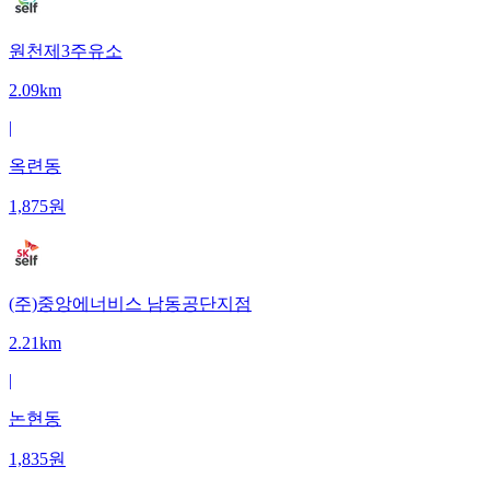
원천제3주유소
2.09km
|
옥련동
1,875
원
(주)중앙에너비스 남동공단지점
2.21km
|
논현동
1,835
원