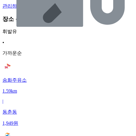
관리하기
장소 근처 주유소
휘발유
•
가까운순
송화주유소
1.59km
|
동춘동
1,949
원