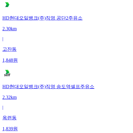
HD현대오일뱅크(주)직영 공단2주유소
2.30km
|
고잔동
1,848
원
HD현대오일뱅크(주)직영 송도역셀프주유소
2.32km
|
옥련동
1,839
원