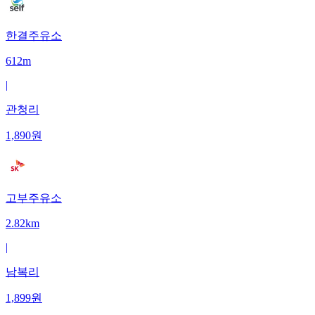
한결주유소
612m
|
관청리
1,890
원
고부주유소
2.82km
|
남복리
1,899
원