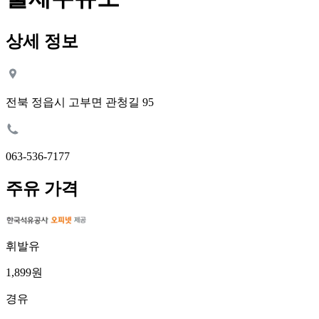
상세 정보
전북 정읍시 고부면 관청길 95
063-536-7177
주유 가격
휘발유
1,899원
경유