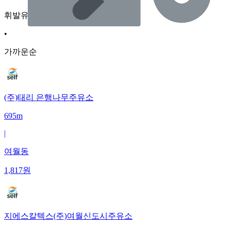
휘발유
•
가까운순
(주)태리 은행나무주유소
695m
|
여월동
1,817
원
지에스칼텍스(주)여월신도시주유소