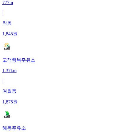
777m
|
작동
1,845
원
고객행복주유소
1.37km
|
여월동
1,875
원
해동주유소