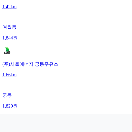
1.42km
|
여월동
1,844
원
(주)서울에너지 궁동주유소
1.66km
|
궁동
1,829
원