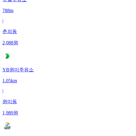
788m
|
춘의동
2,088
원
YB원미주유소
1.05km
|
원미동
1,989
원