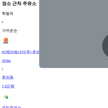
장소 근처 주유소
휘발유
•
가까운순
비케이에너지(주) 춘의주유소
163m
|
춘의동
1,837
원
우일주유소