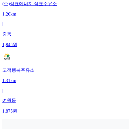
(주)삼표에너지 삼표주유소
1.20km
|
중동
1,845
원
고객행복주유소
1.31km
|
여월동
1,875
원