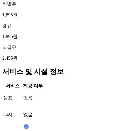
휘발유
1,895원
경유
1,895원
고급유
2,455원
서비스 및 시설 정보
서비스
제공 여부
셀프
없음
24시
없음