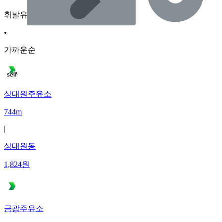
휘발유
•
가까운순
상대원주유소
744m
|
상대원동
1,824
원
금광주유소