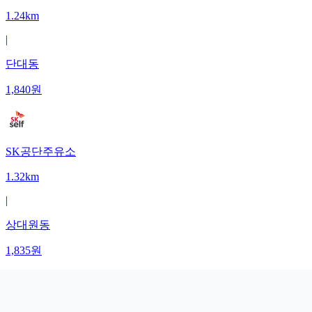
1.24km
|
단대동
1,840
원
SK공단주유소
1.32km
|
상대원동
1,835
원