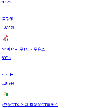
875m
|
금광동
1,865
원
SK에너지(주) 단대주유소
897m
|
산성동
1,879
원
(주)MOT이엔지 직영 MOT플러스