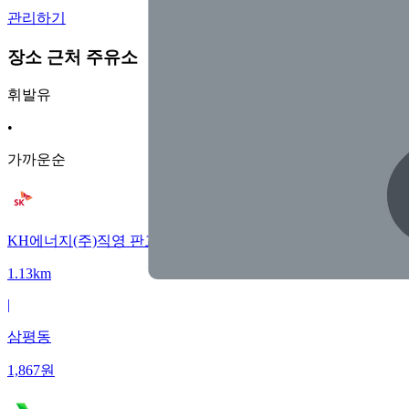
관리하기
장소 근처 주유소
휘발유
•
가까운순
KH에너지(주)직영 판교운중주유소
1.13km
|
삼평동
1,867
원