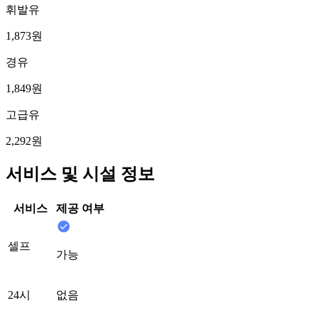
휘발유
1,873원
경유
1,849원
고급유
2,292원
서비스 및 시설 정보
서비스
제공 여부
셀프
가능
24시
없음