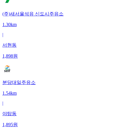
(주)새서울석유 신도시주유소
1.30km
|
서현동
1,898
원
분당대일주유소
1.54km
|
야탑동
1,895
원