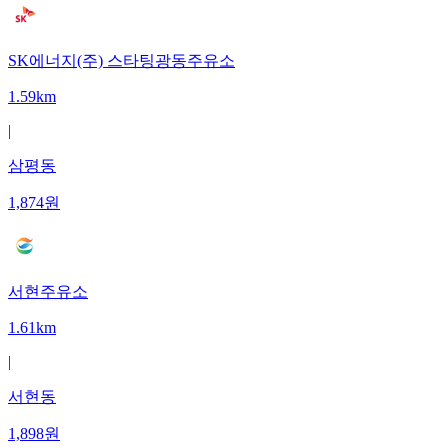
SK에너지(주) 스타팅광동주유소
1.59km
|
삼평동
1,874
원
서현주유소
1.61km
|
서현동
1,898
원