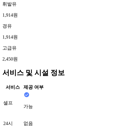
휘발유
1,914원
경유
1,914원
고급유
2,450원
서비스 및 시설 정보
서비스
제공 여부
셀프
가능
24시
없음