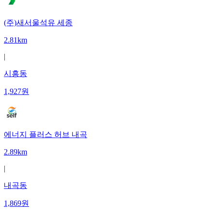
(주)새서울석유 세종
2.81km
|
시흥동
1,927
원
에너지 플러스 허브 내곡
2.89km
|
내곡동
1,869
원