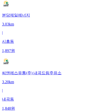
분당제일에너지
3.03km
|
시흥동
1,897
원
씨앤에스유통(주) 내곡드림주유소
3.20km
|
내곡동
1,848
원