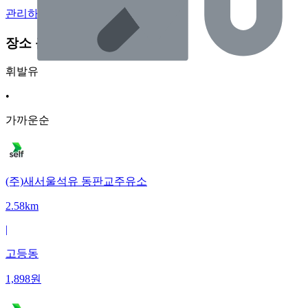
관리하기
장소 근처 주유소
휘발유
•
가까운순
(주)새서울석유 동판교주유소
2.58km
|
고등동
1,898
원