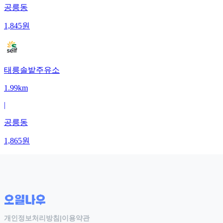
공릉동
1,845
원
태릉솔밭주유소
1.99km
|
공릉동
1,865
원
개인정보처리방침
|
이용약관