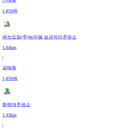
신내동
1,859
원
에쓰오일(주)능마을 보금자리주유소
1.04km
|
갈매동
1,859
원
화랑대주유소
1.93km
|