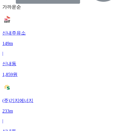
가까운순
신내주유소
149m
|
신내동
1,859
원
(주)기지에너지
233m
|