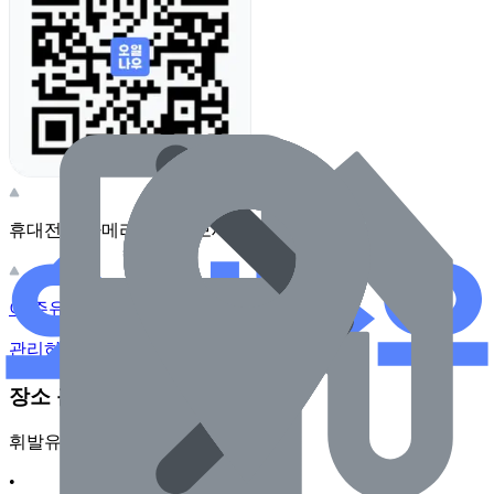
휴대전화 카메라로 찍어보세요
이 주유소의 사장님이신가요?
관리하기
장소 근처 주유소
휘발유
•