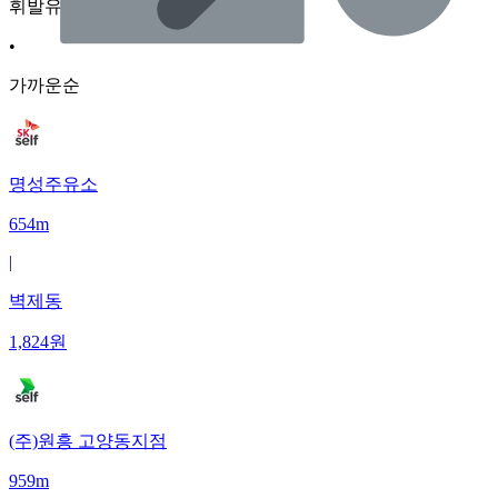
휘발유
•
가까운순
명성주유소
654m
|
벽제동
1,824
원
(주)원흥 고양동지점
959m