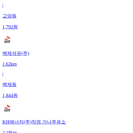
|
고양동
1,792
원
벽제석유(주)
1.62km
|
벽제동
1,844
원
KH에너지(주)직영 가나주유소
2.18km