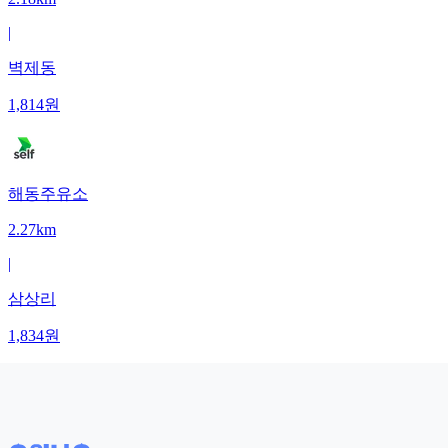
|
벽제동
1,814
원
해동주유소
2.27km
|
삼상리
1,834
원