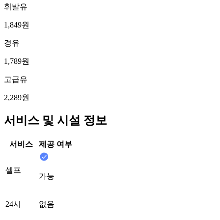
휘발유
1,849원
경유
1,789원
고급유
2,289원
서비스 및 시설 정보
서비스
제공 여부
셀프
가능
24시
없음