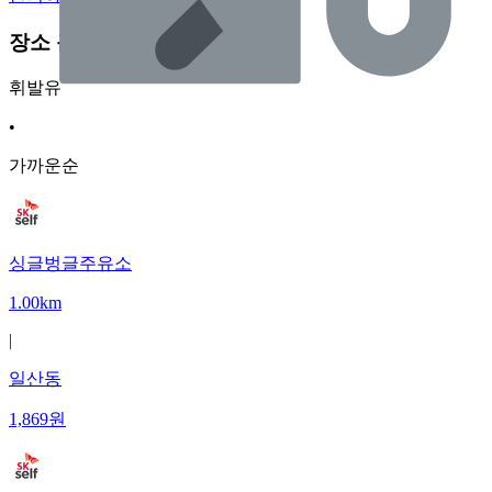
장소 근처 주유소
휘발유
•
가까운순
싱글벙글주유소
1.00km
|
일산동
1,869
원