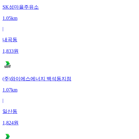
SK섬마을주유소
1.05km
|
내곡동
1,833
원
(주)와이에스에너지 백석동지점
1.07km
|
일산동
1,824
원