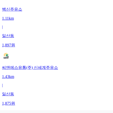
백신주유소
1.11km
|
일산동
1,897
원
씨앤에스유통(주) 신세계주유소
1.43km
|
일산동
1,875
원