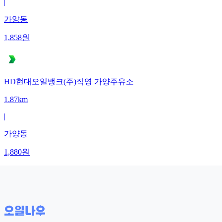
|
가양동
1,858
원
HD현대오일뱅크(주)직영 가양주유소
1.87km
|
가양동
1,880
원