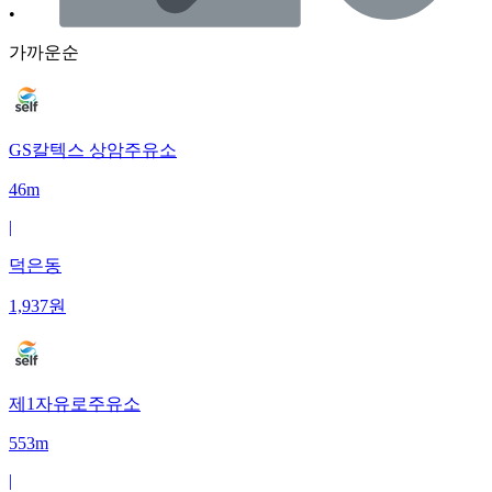
•
가까운순
GS칼텍스 상암주유소
46m
|
덕은동
1,937
원
제1자유로주유소
553m
|