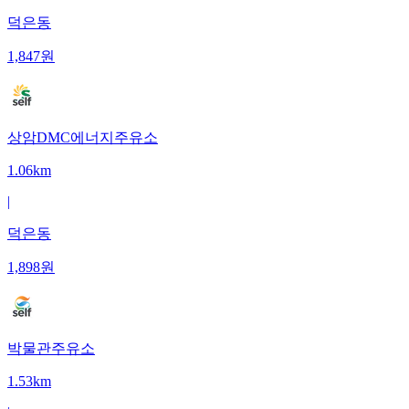
덕은동
1,847
원
상암DMC에너지주유소
1.06km
|
덕은동
1,898
원
박물관주유소
1.53km