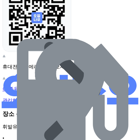
휴대전화 카메라로 찍어보세요
이 주유소의 사장님이신가요?
관리하기
장소 근처 주유소
휘발유
•