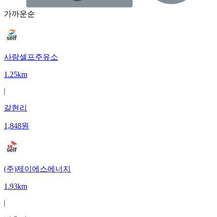
가까운순
사랑셀프주유소
1.25km
|
갈현리
1,848
원
(주)제이에스에너지
1.93km
|