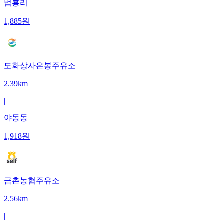
법흥리
1,885
원
도화상사은봉주유소
2.39km
|
야동동
1,918
원
금촌농협주유소
2.56km
|