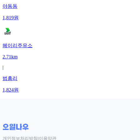
야동동
1,819
원
헤이리주유소
2.71km
|
법흥리
1,824
원
개인정보처리방침
|
이용약관