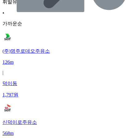
휘발유
•
가까운순
(주)명주로데오주유소
126m
|
덕이동
1,797
원
신덕이로주유소
568m