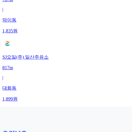
|
덕이동
1,835
원
SJ오일(주) 일산주유소
817m
|
대화동
1,899
원