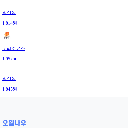
|
일산동
1,814
원
우리주유소
1.95km
|
일산동
1,845
원