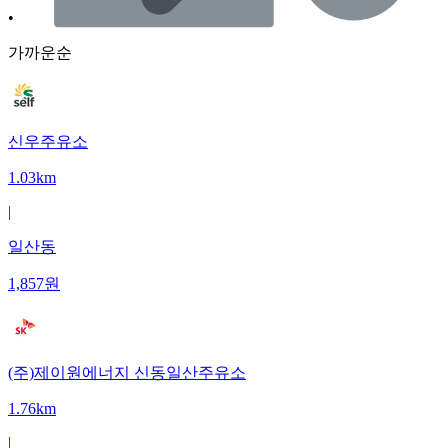
•
가까운순
신우주유소
1.03km
|
일산동
1,857
원
(주)제이원에너지 신동일산주유소
1.76km
|