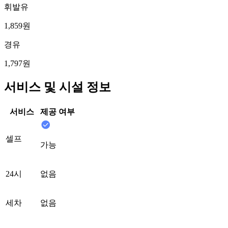
휘발유
1,859원
경유
1,797원
서비스 및 시설 정보
서비스
제공 여부
셀프
가능
24시
없음
세차
없음