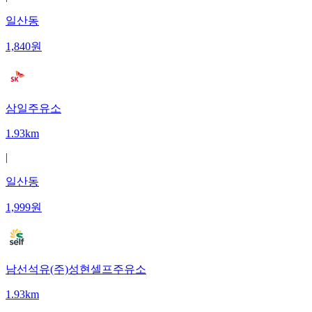
일산동
1,840
원
삼일주유소
1.93km
|
일산동
1,999
원
남선석유(주)성현셀프주유소
1.93km